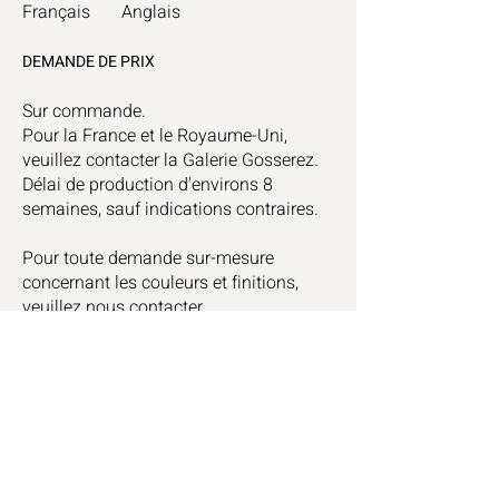
Français
Anglais
DEMAND
E
D
E
PRIX
Sur commande.
Pour la France et le Royaume-Uni,
veuillez contacter la
Galerie Gosserez
.
Délai de production d'environs 8
semaines, sauf indications contraires.
Pour toute demande sur-mesure
concernant les couleurs et finitions,
veuillez nous contacter.
Céline Sal
omon
Instagram
Studio
Linkedin
Contact